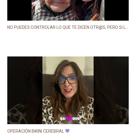
NO PUEDES CONTROLAR LO QUE TE DICEN OTR@S, PERO Sí LO QUE TE DICES A TI MISM@ #psicologia
OPERACIÓN BIKINI CEREBRAL