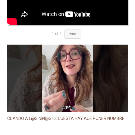
1
of
4
Next
CUANDO A L@S NIÑ@S LE CUESTA HAY AUE PONER NOMBRE A LO QUE ESTÁ OCURRIENDO